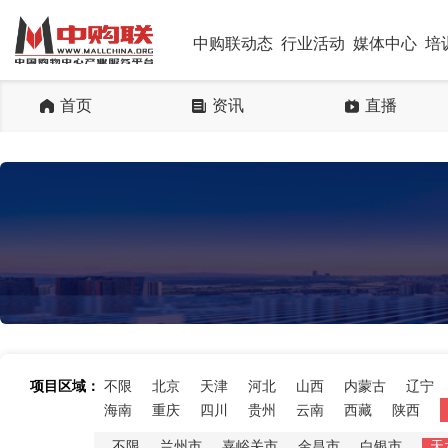
中购联动态
行业活动
媒体中心
培
首页
资讯
直播
项目区域：
不限
北京
天津
河北
山西
内蒙古
辽宁
海南
重庆
四川
贵州
云南
西藏
陕西
不限
兰州市
嘉峪关市
金昌市
白银市
天