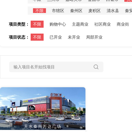
不限
市辖区
秦州区
麦积区
清水县
秦
项目类型：
不限
购物中心
主题商业
社区商业
商业街
项目状态：
不限
已开业
未开业
局部开业
天水秦州万达广场