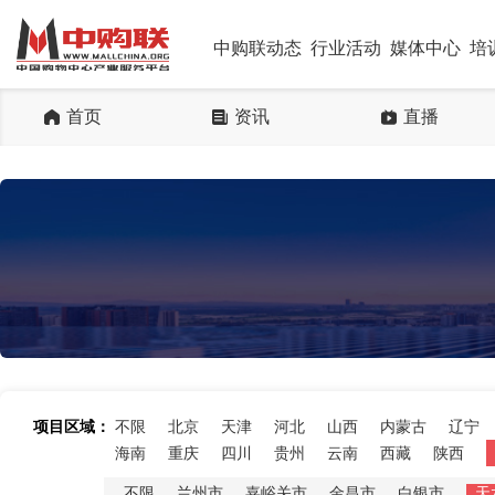
中购联动态
行业活动
媒体中心
培
首页
资讯
直播
项目区域：
不限
北京
天津
河北
山西
内蒙古
辽宁
海南
重庆
四川
贵州
云南
西藏
陕西
不限
兰州市
嘉峪关市
金昌市
白银市
天