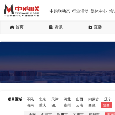
中购联动态
行业活动
媒体中心
培
首页
资讯
直播
项目区域：
不限
北京
天津
河北
山西
内蒙古
辽宁
海南
重庆
四川
贵州
云南
西藏
陕西
不限
西安市
铜川市
宝鸡市
咸阳市
渭南