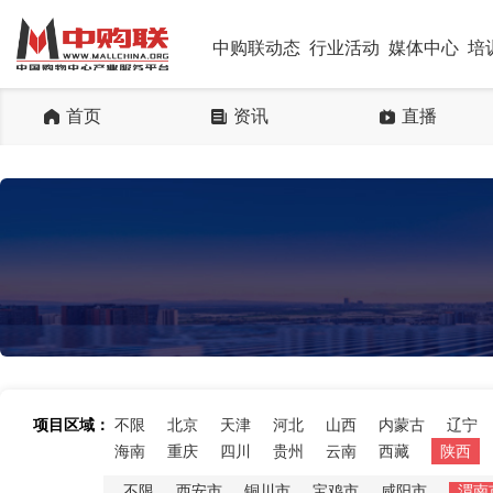
中购联动态
行业活动
媒体中心
培
首页
资讯
直播
项目区域：
不限
北京
天津
河北
山西
内蒙古
辽宁
海南
重庆
四川
贵州
云南
西藏
陕西
不限
西安市
铜川市
宝鸡市
咸阳市
渭南