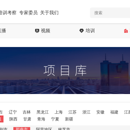
培训考察
专家委员
关于我们
直播
视频
培训
古
辽宁
吉林
黑龙江
上海
江苏
浙江
安徽
福建
江
藏
陕西
甘肃
青海
宁夏
新疆
则市
那曲市
阿里地区
林芝市