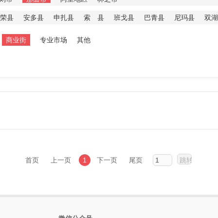
荣县
安多县
申扎县
索 县
班戈县
巴青县
尼玛县
双湖
商业街
专业市场
其他
首页
上一页
1
下一页
尾页