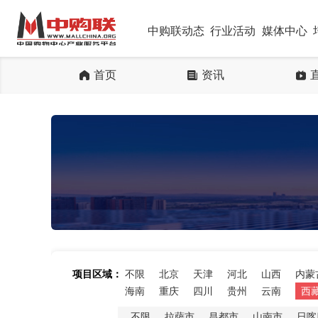
中购联动态
行业活动
媒体中心
首页
资讯
项目区域：
不限
北京
天津
河北
山西
内蒙
海南
重庆
四川
贵州
云南
西
不限
拉萨市
昌都市
山南市
日喀