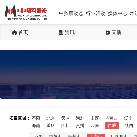
中购联动态
行业活动
媒体中心
培
首页
资讯
直播
项目区域：
不限
北京
天津
河北
山西
内蒙古
辽宁
海南
重庆
四川
贵州
云南
西藏
陕西
不限
拉萨市
昌都市
山南市
日喀则市