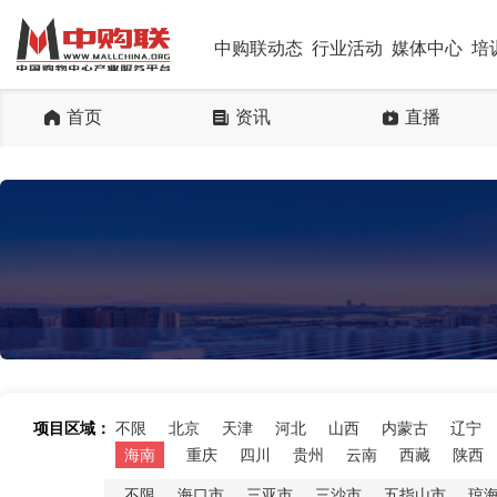
中购联动态
行业活动
媒体中心
培
首页
资讯
直播
项目区域：
不限
北京
天津
河北
山西
内蒙古
辽宁
海南
重庆
四川
贵州
云南
西藏
陕西
不限
海口市
三亚市
三沙市
五指山市
琼