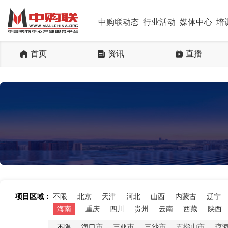
中购联动态
行业活动
媒体中心
培
首页
资讯
直播
项目区域：
不限
北京
天津
河北
山西
内蒙古
辽宁
海南
重庆
四川
贵州
云南
西藏
陕西
不限
海口市
三亚市
三沙市
五指山市
琼