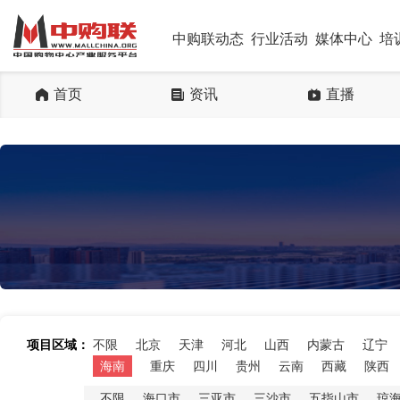
中购联动态
行业活动
媒体中心
培
首页
资讯
直播
项目区域：
不限
北京
天津
河北
山西
内蒙古
辽宁
海南
重庆
四川
贵州
云南
西藏
陕西
不限
海口市
三亚市
三沙市
五指山市
琼