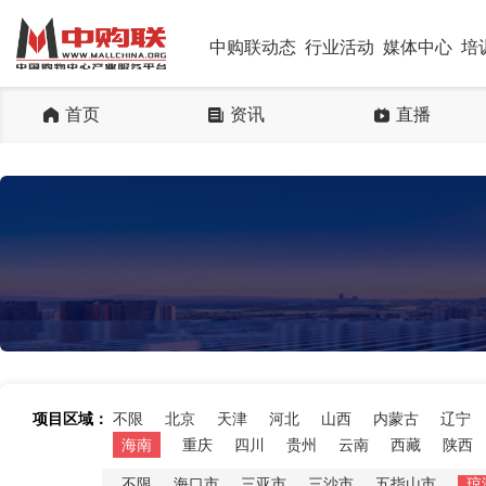
中购联动态
行业活动
媒体中心
培
首页
资讯
直播
项目区域：
不限
北京
天津
河北
山西
内蒙古
辽宁
海南
重庆
四川
贵州
云南
西藏
陕西
不限
海口市
三亚市
三沙市
五指山市
琼