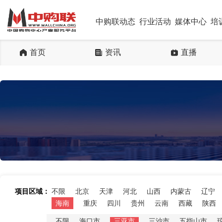
中购联动态
行业活动
媒体中心
培
首页
资讯
直播
项目区域：
不限
北京
天津
河北
山西
内蒙古
辽宁
海南
重庆
四川
贵州
云南
西藏
陕西
不限
海口市
三亚市
三沙市
五指山市