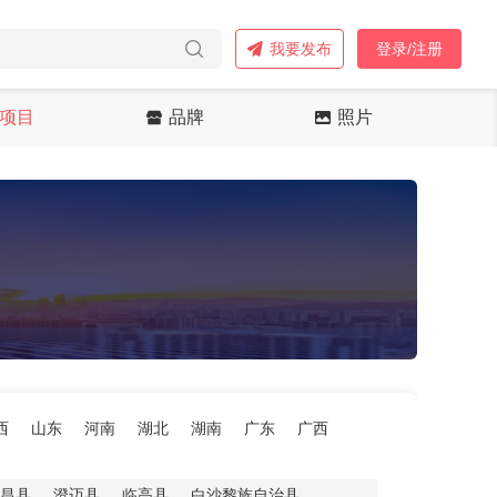
我要发布
登录/注册
项目
品牌
照片
西
山东
河南
湖北
湖南
广东
广西
昌县
澄迈县
临高县
白沙黎族自治县