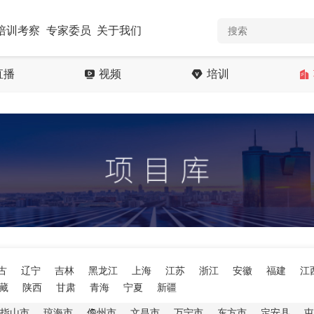
培训考察
专家委员
关于我们
直播
视频
培训
古
辽宁
吉林
黑龙江
上海
江苏
浙江
安徽
福建
江
藏
陕西
甘肃
青海
宁夏
新疆
指山市
琼海市
儋州市
文昌市
万宁市
东方市
定安县
屯