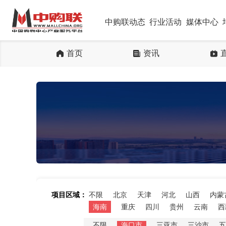
中购联动态
行业活动
媒体中心
首页
资讯
项目区域：
不限
北京
天津
河北
山西
内蒙
海南
重庆
四川
贵州
云南
西
不限
海口市
三亚市
三沙市
五