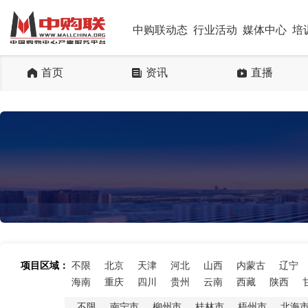
中购联动态
行业活动
媒体中心
培
首页
资讯
直播
项目区域：
不限
北京
天津
河北
山西
内蒙古
辽宁
海南
重庆
四川
贵州
云南
西藏
陕西
不限
南宁市
柳州市
桂林市
梧州市
北海