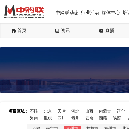
中购联动态
行业活动
媒体中心
培
首页
资讯
直播
项目区域：
不限
北京
天津
河北
山西
内蒙古
辽宁
海南
重庆
四川
贵州
云南
西藏
陕西
不限
南宁市
柳州市
桂林市
梧州市
北