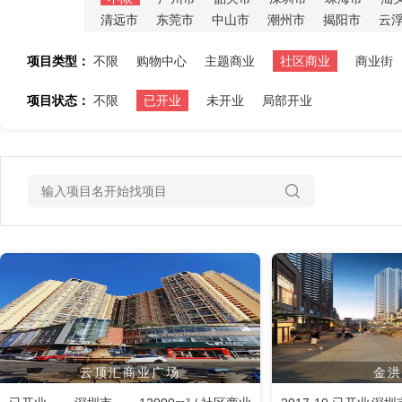
清远市
东莞市
中山市
潮州市
揭阳市
云
项目类型：
不限
购物中心
主题商业
社区商业
商业街
项目状态：
不限
已开业
未开业
局部开业
云顶汇商业广场
金洪