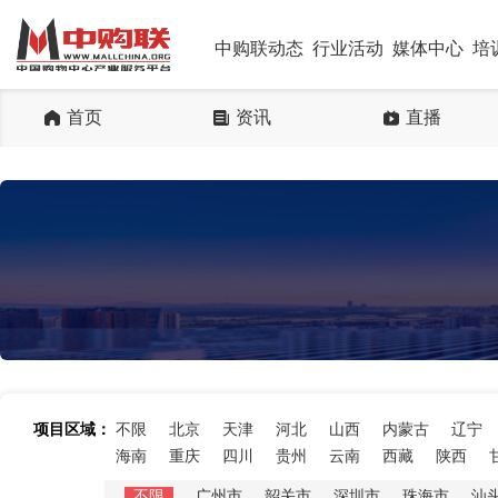
中购联动态
行业活动
媒体中心
培
首页
资讯
直播
项目区域：
不限
北京
天津
河北
山西
内蒙古
辽宁
海南
重庆
四川
贵州
云南
西藏
陕西
不限
广州市
韶关市
深圳市
珠海市
汕