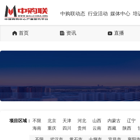
中购联动态
行业活动
媒体中心
培
首页
资讯
直播
项目区域：
不限
北京
天津
河北
山西
内蒙古
辽宁
海南
重庆
四川
贵州
云南
西藏
陕西
不限
武汉市
黄石市
十堰市
宜昌市
襄阳