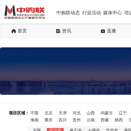
中购联动态
行业活动
媒体中心
培
首页
资讯
直播
项目区域：
不限
北京
天津
河北
山西
内蒙古
辽宁
海南
重庆
四川
贵州
云南
西藏
陕西
不限
武汉市
黄石市
十堰市
宜昌市
襄