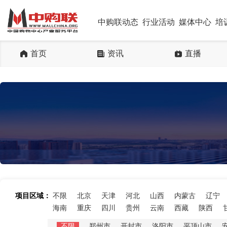
中购联动态
行业活动
媒体中心
培
首页
资讯
直播
项目区域：
不限
北京
天津
河北
山西
内蒙古
辽宁
海南
重庆
四川
贵州
云南
西藏
陕西
不限
郑州市
开封市
洛阳市
平顶山市