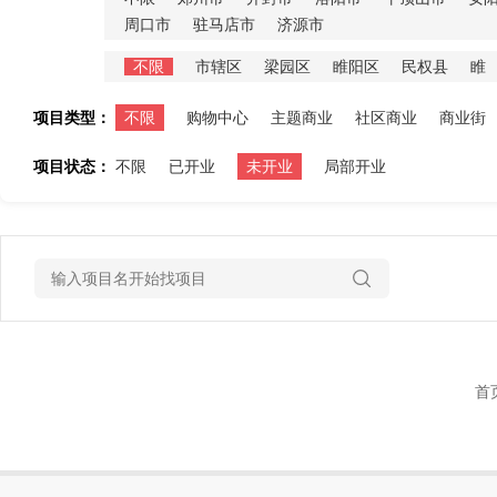
周口市
驻马店市
济源市
不限
市辖区
梁园区
睢阳区
民权县
睢
项目类型：
不限
购物中心
主题商业
社区商业
商业街
项目状态：
不限
已开业
未开业
局部开业
首