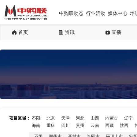
中购联动态
行业活动
媒体中心
培
首页
资讯
直播
项目区域：
不限
北京
天津
河北
山西
内蒙古
辽宁
海南
重庆
四川
贵州
云南
西藏
陕西
不限
郑州市
开封市
洛阳市
平顶山市
安