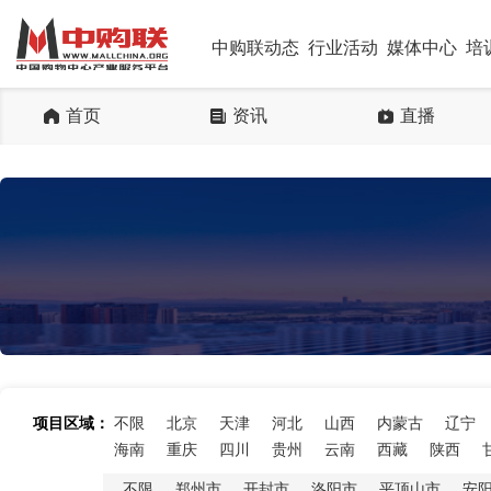
中购联动态
行业活动
媒体中心
培
首页
资讯
直播
项目区域：
不限
北京
天津
河北
山西
内蒙古
辽宁
海南
重庆
四川
贵州
云南
西藏
陕西
不限
郑州市
开封市
洛阳市
平顶山市
安