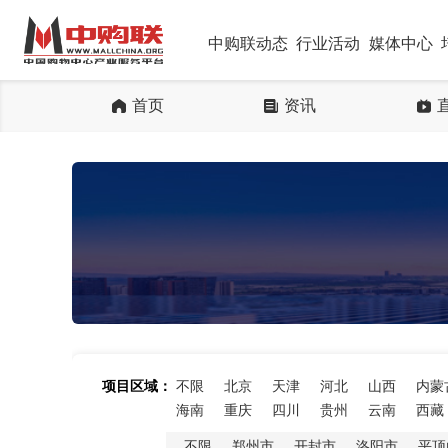
中购联动态
行业活动
媒体中心
首页
资讯
项目区域：
不限
北京
天津
河北
山西
内蒙
海南
重庆
四川
贵州
云南
西藏
不限
郑州市
开封市
洛阳市
平顶