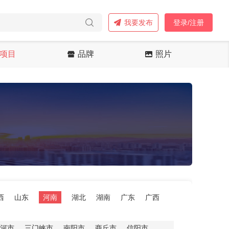
我要发布
登录/注册
项目
品牌
照片
西
山东
河南
湖北
湖南
广东
广西
河市
三门峡市
南阳市
商丘市
信阳市