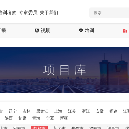
培训考察
专家委员
关于我们
直播
视频
培训
古
辽宁
吉林
黑龙江
上海
江苏
浙江
安徽
福建
江
陕西
甘肃
青海
宁夏
新疆
山市
安阳市
鹤壁市
新乡市
焦作市
濮阳市
许昌市
漯