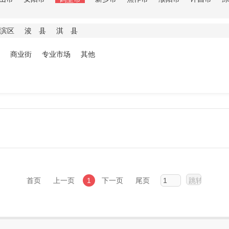
滨区
浚 县
淇 县
商业街
专业市场
其他
首页
上一页
1
下一页
尾页