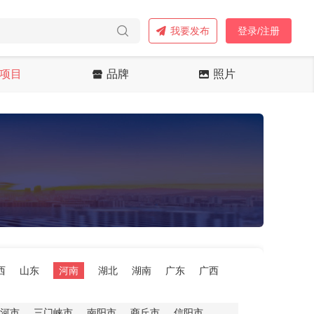
我要发布
登录/注册
项目
品牌
照片
西
山东
河南
湖北
湖南
广东
广西
河市
三门峡市
南阳市
商丘市
信阳市