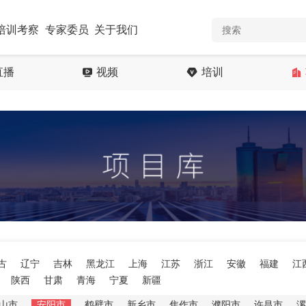
培训考察
专家委员
关于我们
直播
视频
培训
古
辽宁
吉林
黑龙江
上海
江苏
浙江
安徽
福建
江
陕西
甘肃
青海
宁夏
新疆
山市
安阳市
鹤壁市
新乡市
焦作市
濮阳市
许昌市
漯