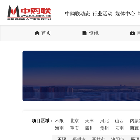
中购联动态
行业活动
媒体中心
首页
资讯
项目区域：
不限
北京
天津
河北
山西
内蒙
海南
重庆
四川
贵州
云南
西藏
不限
郑州市
开封市
洛阳市
平顶