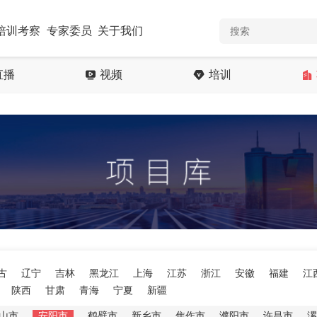
培训考察
专家委员
关于我们
直播
视频
培训
古
辽宁
吉林
黑龙江
上海
江苏
浙江
安徽
福建
江
陕西
甘肃
青海
宁夏
新疆
山市
安阳市
鹤壁市
新乡市
焦作市
濮阳市
许昌市
漯