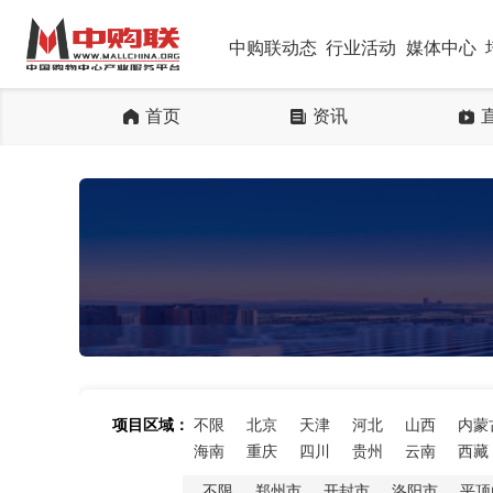
中购联动态
行业活动
媒体中心
首页
资讯
项目区域：
不限
北京
天津
河北
山西
内蒙
海南
重庆
四川
贵州
云南
西藏
不限
郑州市
开封市
洛阳市
平顶