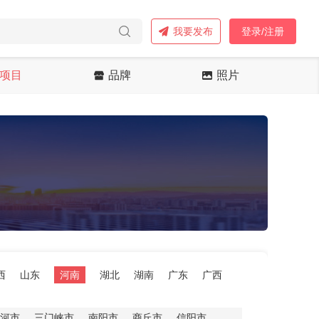
我要发布
登录/注册
项目
品牌
照片
西
山东
河南
湖北
湖南
广东
广西
河市
三门峡市
南阳市
商丘市
信阳市