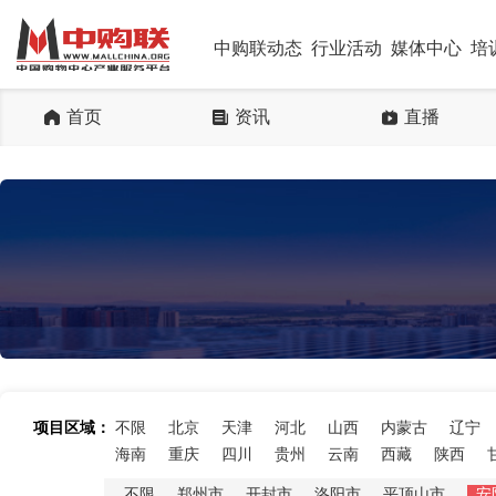
中购联动态
行业活动
媒体中心
培
首页
资讯
直播
项目区域：
不限
北京
天津
河北
山西
内蒙古
辽宁
海南
重庆
四川
贵州
云南
西藏
陕西
不限
郑州市
开封市
洛阳市
平顶山市
安