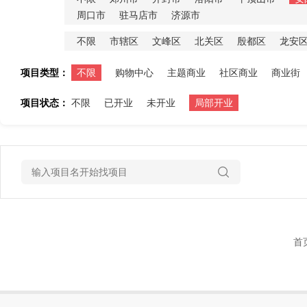
周口市
驻马店市
济源市
不限
市辖区
文峰区
北关区
殷都区
龙安
项目类型：
不限
购物中心
主题商业
社区商业
商业街
项目状态：
不限
已开业
未开业
局部开业
首