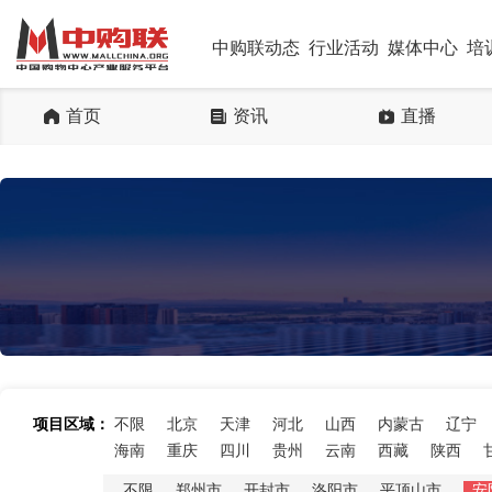
中购联动态
行业活动
媒体中心
培
首页
资讯
直播
项目区域：
不限
北京
天津
河北
山西
内蒙古
辽宁
海南
重庆
四川
贵州
云南
西藏
陕西
不限
郑州市
开封市
洛阳市
平顶山市
安