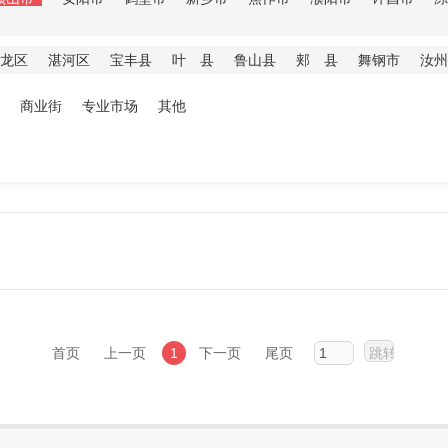
龙区
湛河区
宝丰县
叶 县
鲁山县
郏 县
舞钢市
汝州
商业街
专业市场
其他
首页
上一页
1
下一页
尾页