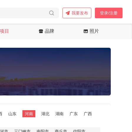
我要发布
登录/注册
项目
品牌
照片
西
山东
河南
湖北
湖南
广东
广西
河市
三门峡市
南阳市
商丘市
信阳市