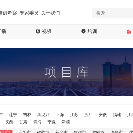
培训考察
专家委员
关于我们
直播
视频
培训
古
辽宁
吉林
黑龙江
上海
江苏
浙江
安徽
福建
江
陕西
甘肃
青海
宁夏
新疆
顶山市
安阳市
鹤壁市
新乡市
焦作市
濮阳市
许昌市
漯