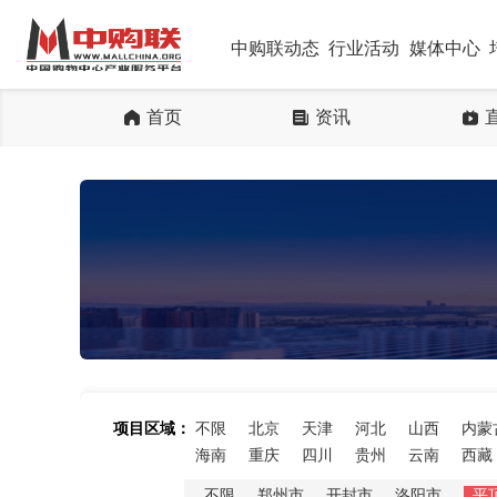
中购联动态
行业活动
媒体中心
首页
资讯
项目区域：
不限
北京
天津
河北
山西
内蒙
海南
重庆
四川
贵州
云南
西藏
不限
郑州市
开封市
洛阳市
平