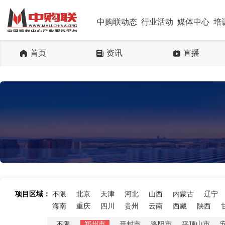
中购联动态
行业活动
媒体中心
培
首页
资讯
直播
项目区域：
不限
北京
天津
河北
山西
内蒙古
辽宁
海南
重庆
四川
贵州
云南
西藏
陕西
不限
郑州市
开封市
洛阳市
平顶山市