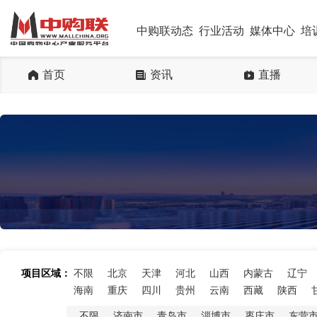
中购联动态
行业活动
媒体中心
培
首页
资讯
直播
项目区域：
不限
北京
天津
河北
山西
内蒙古
辽宁
海南
重庆
四川
贵州
云南
西藏
陕西
不限
济南市
青岛市
淄博市
枣庄市
东营