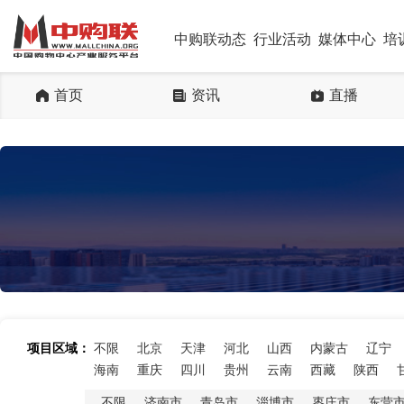
中购联动态
行业活动
媒体中心
培
首页
资讯
直播
项目区域：
不限
北京
天津
河北
山西
内蒙古
辽宁
海南
重庆
四川
贵州
云南
西藏
陕西
不限
济南市
青岛市
淄博市
枣庄市
东营