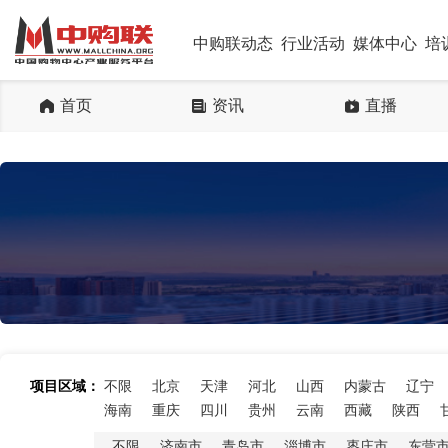
中购联动态
行业活动
媒体中心
培
首页
资讯
直播
项目区域：
不限
北京
天津
河北
山西
内蒙古
辽宁
海南
重庆
四川
贵州
云南
西藏
陕西
不限
济南市
青岛市
淄博市
枣庄市
东营