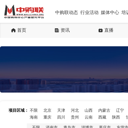
中购联动态
行业活动
媒体中心
培
首页
资讯
直播
项目区域：
不限
北京
天津
河北
山西
内蒙古
辽宁
海南
重庆
四川
贵州
云南
西藏
陕西
不限
济南市
青岛市
淄博市
枣庄市
东营