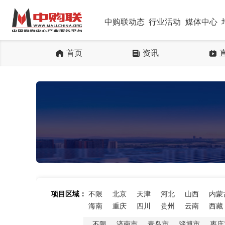
中购联动态
行业活动
媒体中心
首页
资讯
项目区域：
不限
北京
天津
河北
山西
内蒙
海南
重庆
四川
贵州
云南
西藏
不限
济南市
青岛市
淄博市
枣庄