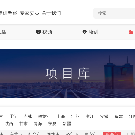
培训考察
专家委员
关于我们
直播
视频
培训
古
辽宁
吉林
黑龙江
上海
江苏
浙江
安徽
福建
江
陕西
甘肃
青海
宁夏
新疆
市
东营市
烟台市
潍坊市
济宁市
泰安市
威海市
日照