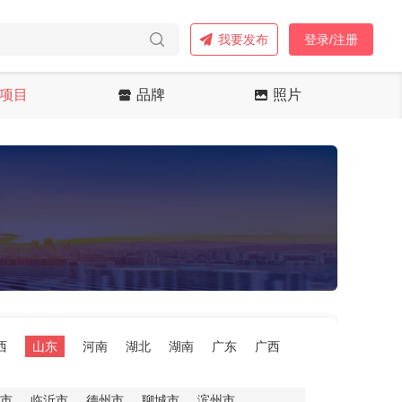
我要发布
登录/注册
项目
品牌
照片
西
山东
河南
湖北
湖南
广东
广西
市
临沂市
德州市
聊城市
滨州市