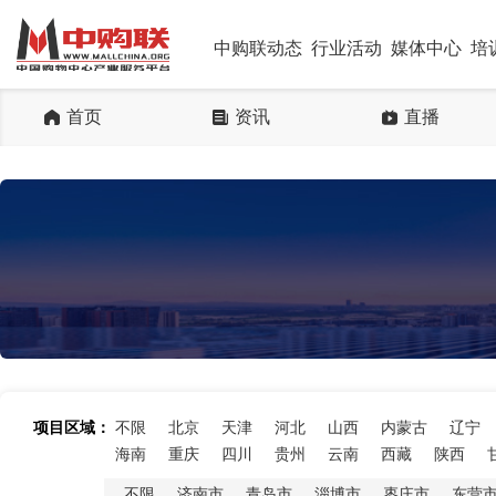
中购联动态
行业活动
媒体中心
培
首页
资讯
直播
项目区域：
不限
北京
天津
河北
山西
内蒙古
辽宁
海南
重庆
四川
贵州
云南
西藏
陕西
不限
济南市
青岛市
淄博市
枣庄市
东营