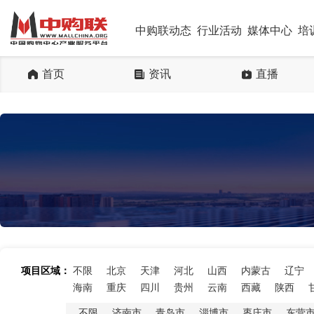
中购联动态
行业活动
媒体中心
培
首页
资讯
直播
项目区域：
不限
北京
天津
河北
山西
内蒙古
辽宁
海南
重庆
四川
贵州
云南
西藏
陕西
不限
济南市
青岛市
淄博市
枣庄市
东营