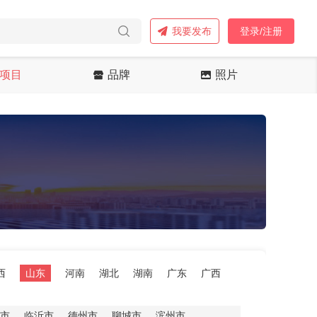
我要发布
登录/注册
项目
品牌
照片
西
山东
河南
湖北
湖南
广东
广西
市
临沂市
德州市
聊城市
滨州市