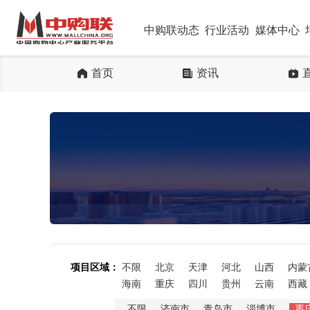
中购联动态
行业活动
媒体中心
首页
资讯
项目区域：
不限
北京
天津
河北
山西
内蒙
海南
重庆
四川
贵州
云南
西藏
不限
济南市
青岛市
淄博市
枣