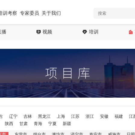
培训考察
专家委员
关于我们
直播
视频
培训
古
辽宁
吉林
黑龙江
上海
江苏
浙江
安徽
福建
江
陕西
甘肃
青海
宁夏
新疆
庄市
东营市
烟台市
潍坊市
济宁市
泰安市
威海市
日照