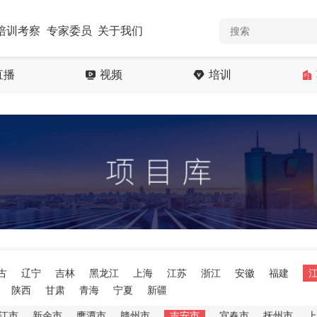
培训考察
专家委员
关于我们
直播
视频
培训
古
辽宁
吉林
黑龙江
上海
江苏
浙江
安徽
福建
陕西
甘肃
青海
宁夏
新疆
江市
新余市
鹰潭市
赣州市
吉安市
宜春市
抚州市
上