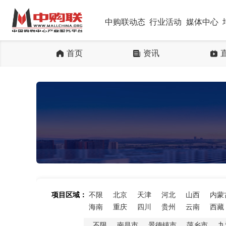
中购联动态
行业活动
媒体中心
首页
资讯
项目区域：
不限
北京
天津
河北
山西
内蒙
海南
重庆
四川
贵州
云南
西藏
不限
南昌市
景德镇市
萍乡市
九