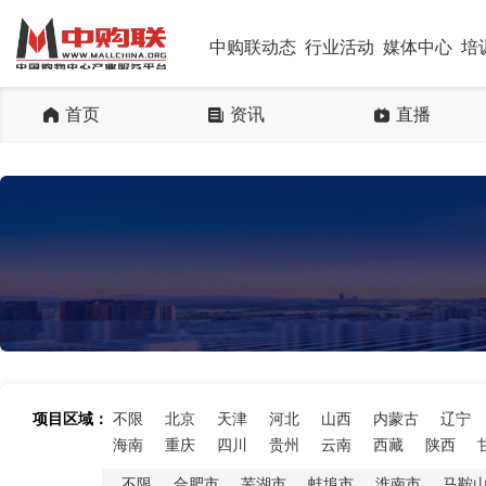
中购联动态
行业活动
媒体中心
培
首页
资讯
直播
项目区域：
不限
北京
天津
河北
山西
内蒙古
辽宁
海南
重庆
四川
贵州
云南
西藏
陕西
不限
合肥市
芜湖市
蚌埠市
淮南市
马鞍