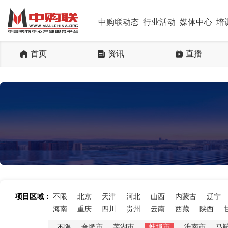
中购联动态
行业活动
媒体中心
培
首页
资讯
直播
项目区域：
不限
北京
天津
河北
山西
内蒙古
辽宁
海南
重庆
四川
贵州
云南
西藏
陕西
不限
合肥市
芜湖市
蚌埠市
淮南市
马