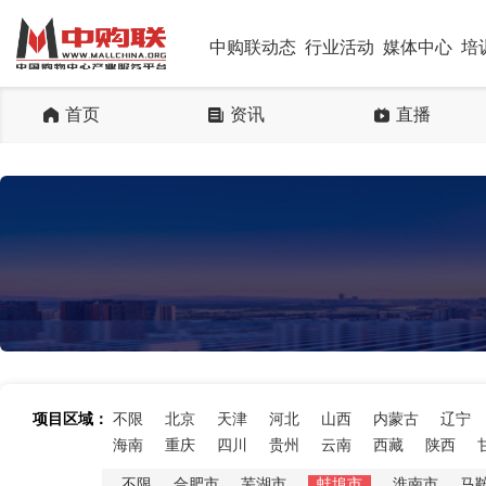
中购联动态
行业活动
媒体中心
培
首页
资讯
直播
项目区域：
不限
北京
天津
河北
山西
内蒙古
辽宁
海南
重庆
四川
贵州
云南
西藏
陕西
不限
合肥市
芜湖市
蚌埠市
淮南市
马