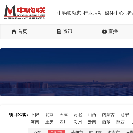
中购联动态
行业活动
媒体中心
培
首页
资讯
直播
项目区域：
不限
北京
天津
河北
山西
内蒙古
辽宁
海南
重庆
四川
贵州
云南
西藏
陕西
不限
合肥市
芜湖市
蚌埠市
淮南市
马