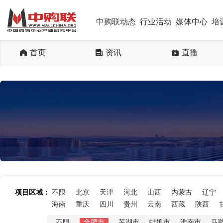
中购联动态
行业活动
媒体中心
培
首页
资讯
直播
项目区域：
不限
北京
天津
河北
山西
内蒙古
辽宁
海南
重庆
四川
贵州
云南
西藏
陕西
不限
合肥市
芜湖市
蚌埠市
淮南市
马