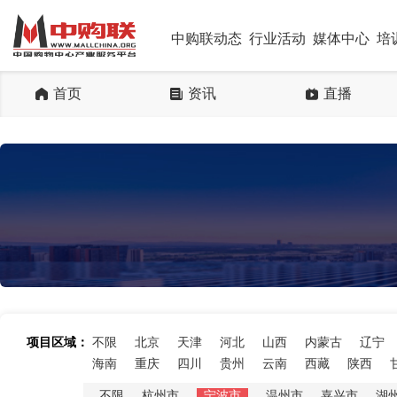
中购联动态
行业活动
媒体中心
培
首页
资讯
直播
项目区域：
不限
北京
天津
河北
山西
内蒙古
辽宁
海南
重庆
四川
贵州
云南
西藏
陕西
不限
杭州市
宁波市
温州市
嘉兴市
湖