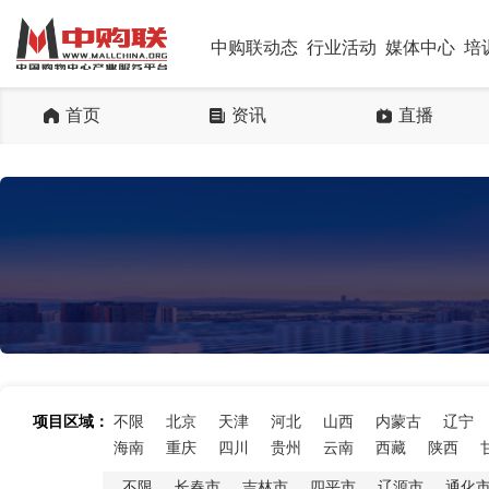
中购联动态
行业活动
媒体中心
培
首页
资讯
直播
项目区域：
不限
北京
天津
河北
山西
内蒙古
辽宁
海南
重庆
四川
贵州
云南
西藏
陕西
不限
长春市
吉林市
四平市
辽源市
通化