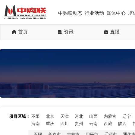
中购联动态
行业活动
媒体中心
培
首页
资讯
直播
项目区域：
不限
北京
天津
河北
山西
内蒙古
辽宁
海南
重庆
四川
贵州
云南
西藏
陕西
不限
长春市
吉林市
四平市
辽源市
通化