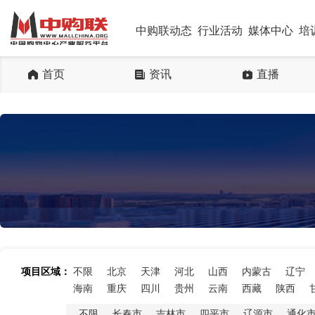
中购联动态
行业活动
媒体中心
培
首页
资讯
直播
项目区域：
不限
北京
天津
河北
山西
内蒙古
辽宁
海南
重庆
四川
贵州
云南
西藏
陕西
不限
长春市
吉林市
四平市
辽源市
通化