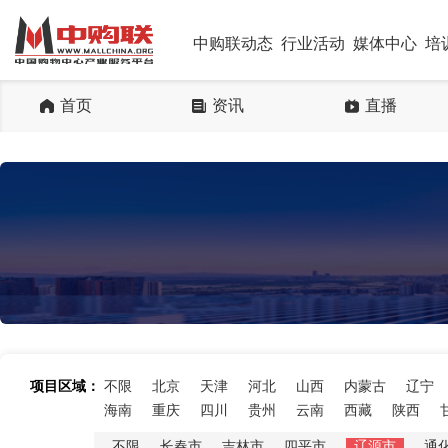
中购联动态
行业活动
媒体中心
培
首页
资讯
直播
项目区域：
不限
北京
天津
河北
山西
内蒙古
辽宁
海南
重庆
四川
贵州
云南
西藏
陕西
不限
长春市
吉林市
四平市
辽源市
通