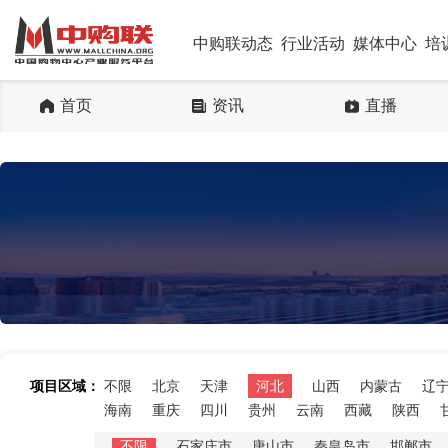
中购联动态
行业活动
媒体中心
培
首页
资讯
直播
项目区域：
不限
北京
天津
河北
山西
内蒙古
辽
海南
重庆
四川
贵州
云南
西藏
陕西
不限
石家庄市
唐山市
秦皇岛市
邯郸市