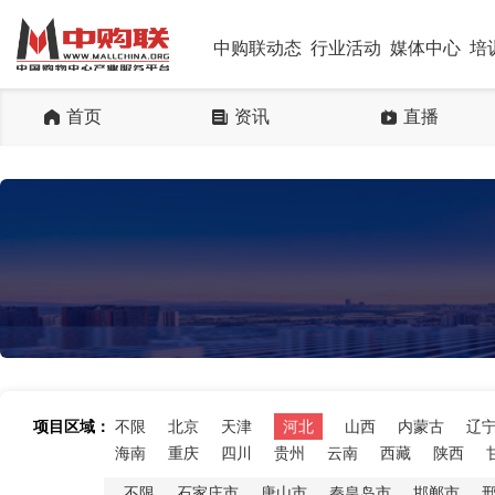
中购联动态
行业活动
媒体中心
培
首页
资讯
直播
项目区域：
不限
北京
天津
河北
山西
内蒙古
辽
海南
重庆
四川
贵州
云南
西藏
陕西
不限
石家庄市
唐山市
秦皇岛市
邯郸市