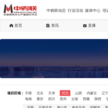
中购联动态
行业活动
媒体中心
培
首页
资讯
直播
项目区域：
不限
北京
天津
河北
山西
内蒙古
辽
海南
重庆
四川
贵州
云南
西藏
陕西
不限
石家庄市
唐山市
秦皇岛市
邯郸市