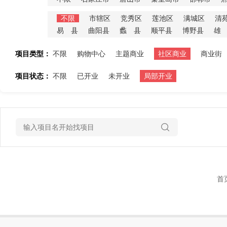
不限
市辖区
竞秀区
莲池区
满城区
清
易 县
曲阳县
蠡 县
顺平县
博野县
雄
项目类型：
不限
购物中心
主题商业
社区商业
商业街
项目状态：
不限
已开业
未开业
局部开业
首