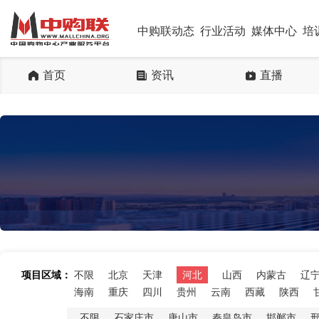
中购联动态
行业活动
媒体中心
培
首页
资讯
直播
项目区域：
不限
北京
天津
河北
山西
内蒙古
辽
海南
重庆
四川
贵州
云南
西藏
陕西
不限
石家庄市
唐山市
秦皇岛市
邯郸市